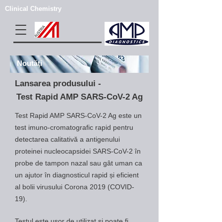
Clinical Chemistry
Noutăţi
Lansarea produsului -
Test Rapid AMP SARS-CoV-2 Ag
T
est Rapid AMP SARS-CoV-2 Ag este un
test imuno-cromatografic rapid pentru
detectarea calitativă a antigenului
proteinei nucleocapsidei SARS-CoV-2 în
probe de tampon nazal sau gât uman ca
un ajutor în diagnosticul rapid și eficient
al bolii virusului Corona 2019 (COVID-
19).
Testul este ușor de utilizat și poate fi