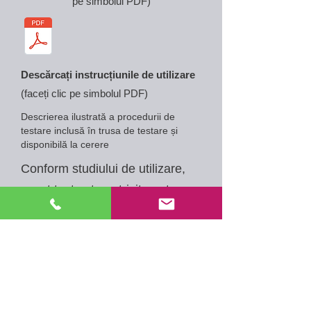
pe simbolul PDF)
Descărcați instrucțiunile de utilizare
(faceți clic pe simbolul PDF)
Descrierea ilustrată a procedurii de
testare inclusă în trusa de testare și
disponibilă la cerere
Conform studiului de utilizare,
acest test este potrivit pentru uz
personal de către adulți și copii
cu vârsta de peste 11 ani.
Compoziția kitului: