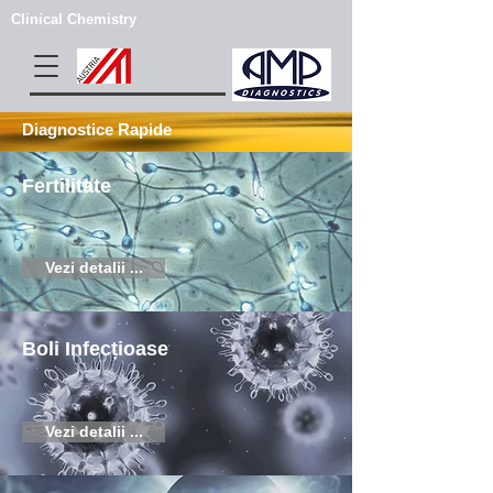
Clinical Chemistry
Diagnostice Rapide
Fertilitate
Vezi detalii ...
Boli Infecțioase
Vezi detalii ...