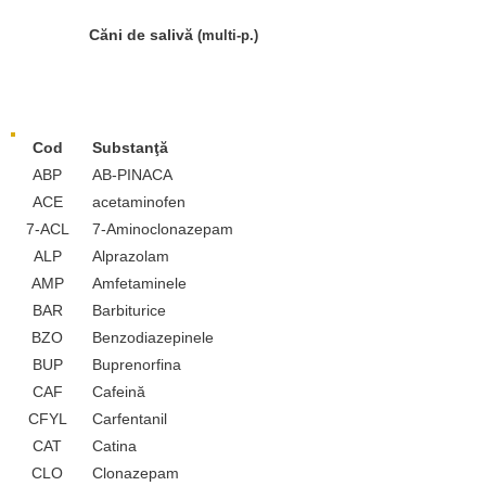
Căni de salivă
(multi-p.
)
Substanțe detectabile
Cod
Substanţă
ABP
AB-PINACA
ACE
acetaminofen
7-ACL
7-Aminoclonazepam
ALP
Alprazolam
AMP
Amfetaminele
BAR
Barbiturice
BZO
Benzodiazepinele
BUP
Buprenorfina
CAF
Cafeină
CFYL
Carfentanil
CAT
Catina
CLO
Clonazepam