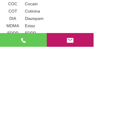
COC
Cocain
COT
Cotinina
DIA
Diazepam
MDMA
Extaz
EDDP
EDDP
ETG
Glucuronida de etil
FYL
Fentanil
GHB
Acidul hidroxibutiric Gamma
KET
Ketamina
LSD
Dietilamidă cu acid lisergic
MEP
Mefedrona
Cod
Substanţă
MET
Metamfetamine
MTD
Metadona
MQL
Metaqualona
MCAT
Methcathinone
MDPV
Methylenedioxypyrovalerone