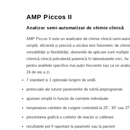
AMP Piccos II
Analizor semi-automatizat de chimie clinică
AMP Piccos II este un analizator de chimie clinică semi-autom
simplă, eficientă și precisă a oricărui test fotometric de chimie
versatilității și flexibilității, domeniile de aplicare sunt multiple
chimică clinică polivalentă puternică în laboratoarele mici, fie
pentru analitele specifice mai puțin frecvente sau ca un analiz
24 de ore a zi.
7 standard și 1 opționale lungimi de undă
protocoale ale tuturor parametrilor de rutină preprogramati
ajustare simplă în funcție de cerințele individuale
temperatura celulelor de curgere controlată la 25°, 30° sau 37
prezentarea grafică a curbelor de reacție și calibrare
rezultatele pot fi raportate la parametri sau la pacient