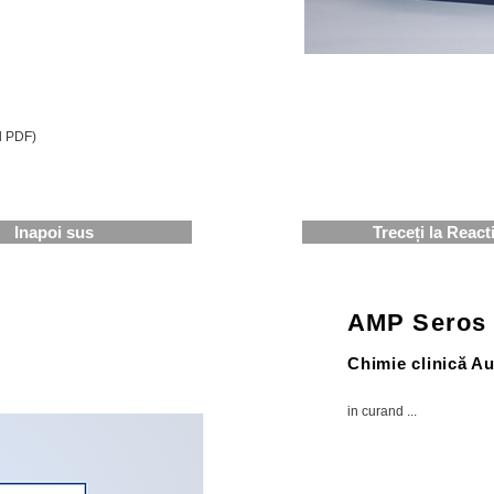
ul PDF)
Inapoi sus
Treceți la Reacti
AMP Seros
Chimie clinică Au
in curand ...