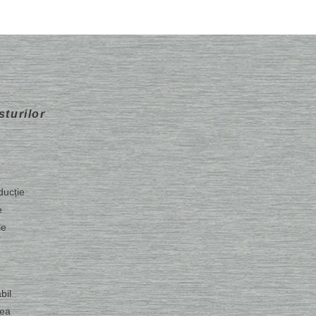
sturilor
ducție
e
le
bil
rea