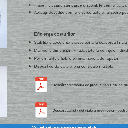
Truse incluzând standarde disponibile pentru utiliz
Aplicații dovedite pentru diverse auto-analizoare po
Eficiența costurilor
Stabilitate excelentă practic până la scăderea finală
Mai multe dimensiuni kit adaptate la cerințele indivi
Performanțele fiabile elimină nevoia de repetări
Dispozitive de calibrare și controale multiple
Descărcați broșura de produs
(faceți clic pe s
Descărcați lista detaliată a produselor
(faceți 
Vizualizați parametrii disponibili