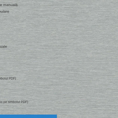
are manuală
pulare
duale
imbolul PDF)
clic pe simbolul PDF)