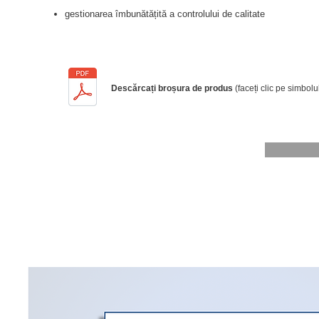
gestionarea îmbunătățită a controlului de calitate
Descărcați broșura de produs
(faceți clic pe simbol