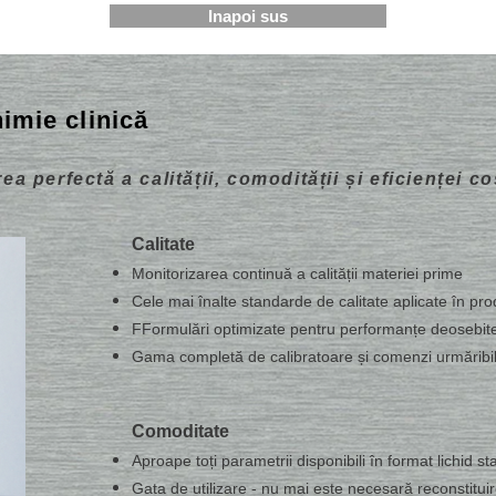
Inapoi sus
imie clinică
rea perfectă a calității, comodității și eficienței co
Calitate
Monitorizarea continuă a calității materiei prime
Cele mai înalte standarde de calitate aplicate în pro
FFormulări optimizate pentru performanțe deosebit
Gama completă de calibratoare și comenzi urmăribi
Comoditate
Aproape toți parametrii disponibili în format lichid sta
Gata de utilizare - nu mai este necesară reconstitui