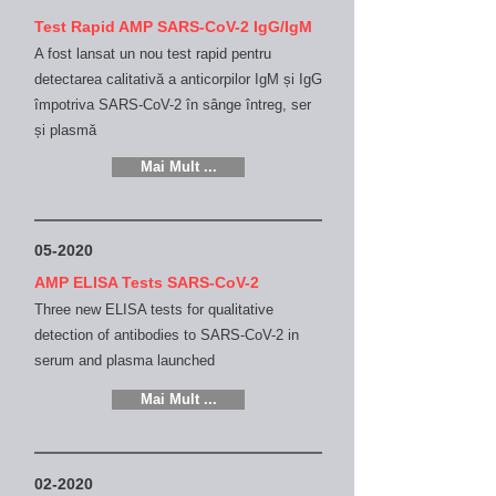
Test Rapid AMP SARS-CoV-2 IgG/IgM
A fost lansat un nou test rapid pentru
detectarea calitativă a anticorpilor IgM și IgG
împotriva SARS-CoV-2 în sânge întreg, ser
și plasmă
Mai Mult ...
05-2020
AMP ELISA Tests SARS-CoV-2
Three new ELISA tests for qualitative
detection of antibodies to SARS-CoV-2 in
serum and plasma
launched
Mai Mult ...
02-2020