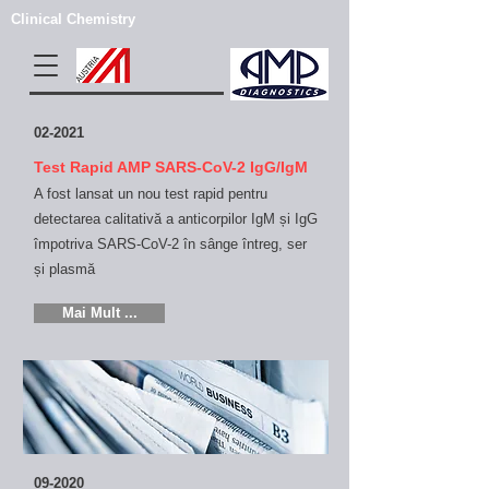
Clinical Chemistry
02-2021
Test Rapid AMP SARS-CoV-2 IgG/IgM
A fost lansat un nou test rapid pentru
detectarea calitativă a anticorpilor IgM și IgG
împotriva SARS-CoV-2 în sânge întreg, ser
și plasmă
Mai Mult ...
09-2020