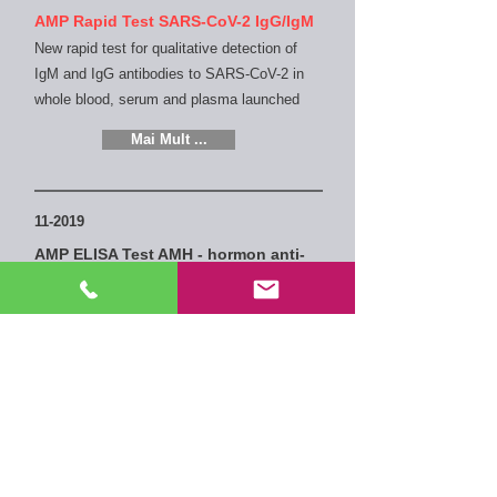
AMP Rapid Test SARS-CoV-2 IgG/IgM
New rapid test for qualitative detection of
IgM and IgG antibodies to SARS-CoV-2 in
whole blood, serum and plasma
launched
Mai Mult ...
11-2019
AMP ELISA Test AMH - hormon anti-
mullerian
A fost lansat un nou test ELISA pentru
detectarea cantitativă a hormonului anti-
mullerian în ser
Mai Mult ...
08-2019