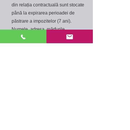
din relația contractuală sunt stocate
până la expirarea perioadei de
păstrare a impozitelor (7 ani).
Numele, adresa, mărfurile
cumpărate și data achiziției vor fi, de
asemenea, stocate până la sfârșitul
răspunderii pentru produs.
Prelucrarea datelor are loc în baza
reglementărilor legale ale art. 6 Abs.
1 lit a (Consimțământ) și / sau lit b
(necesar pentru îndeplinirea
contractului) din RGPD.
Cookie-uri
Site-ul nostru web folosește așa-
numitele cookie-uri. Acestea sunt